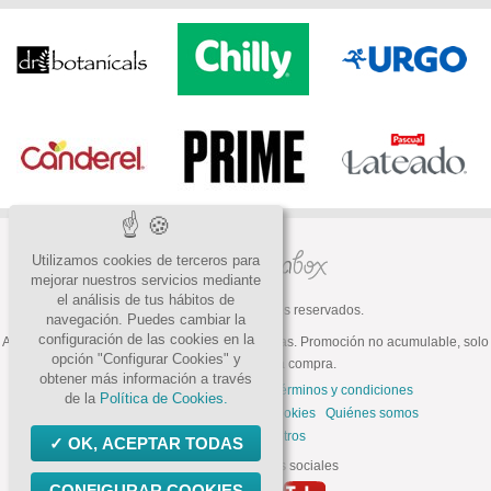
Utilizamos cookies de terceros para
mejorar nuestros servicios mediante
el análisis de tus hábitos de
© 2026 Todos los derechos reservados.
navegación. Puedes cambiar la
configuración de las cookies en la
ATENCIÓN: Oferta válida hasta fin de existencias. Promoción no acumulable, solo
opción "Configurar Cookies" y
válida para la primera compra.
obtener más información a través
Preguntas frecuentes
Contacto
Términos y condiciones
de la
Política de Cookies.
Política de privacidad
Política de cookies
Quiénes somos
Trabaja con nosotros
OK, ACEPTAR TODAS
Síguenos en las redes sociales
CONFIGURAR COOKIES