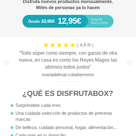
Disfruta nuevos productos mensualmente.
Miles de personas ya lo hacen
12,95
€
ENVÍO
22,95€
Desde
INCLUIDO
( 4,8 /5 )
as
“Todo súper como siempre, con ganas de otra
nueva, en casa es como los Reyes Magos las
abrimos todos juntos”
mariadelmar.cobaherreros
¿QUÉ ES DISFRUTABOX?
Sorpréndete cada mes
Una cuidada selección de productos de primeras
marcas
De belleza, cuidado personal, hogar, alimentación...
Cada mes en tu domicilio