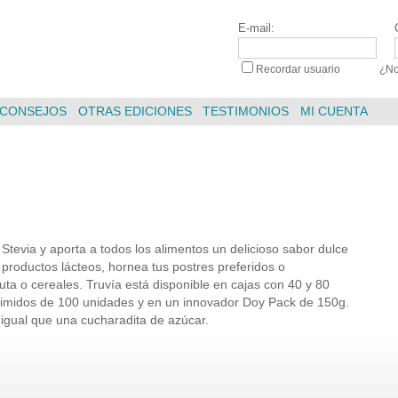
E-mail:
Recordar usuario
|
¿No
CONSEJOS
OTRAS EDICIONES
TESTIMONIOS
MI CUENTA
Stevia y aporta a todos los alimentos un delicioso sabor dulce
y productos lácteos, hornea tus postres preferidos o
uta o cereales. Truvía está disponible en cajas con 40 y 80
imidos de 100 unidades y en un innovador Doy Pack de 150g.
 igual que una cucharadita de azúcar.