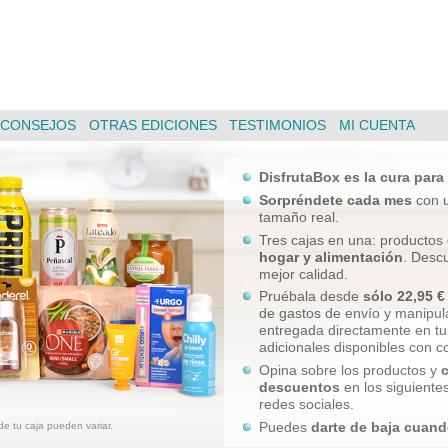
CONSEJOS
OTRAS EDICIONES
TESTIMONIOS
MI CUENTA
DisfrutaBox es la cura para 
Sorpréndete cada mes
con 
tamaño real.
Tres cajas en una: productos
hogar y alimentación
. Desc
mejor calidad.
Pruébala desde
sólo 22,95 €
de gastos de envío y manipula
entregada directamente en tu 
adicionales disponibles con
Opina sobre los productos y
descuentos
en los siguiente
redes sociales.
Puedes
darte de baja cuand
de tu caja pueden variar.