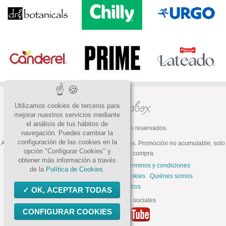
Utilizamos cookies de terceros para
mejorar nuestros servicios mediante
el análisis de tus hábitos de
© 2026 Todos los derechos reservados.
navegación. Puedes cambiar la
configuración de las cookies en la
ATENCIÓN: Oferta válida hasta fin de existencias. Promoción no acumulable, solo
opción "Configurar Cookies" y
válida para la primera compra.
obtener más información a través
Preguntas frecuentes
Contacto
Términos y condiciones
de la
Política de Cookies.
Política de privacidad
Política de cookies
Quiénes somos
Trabaja con nosotros
OK, ACEPTAR TODAS
Síguenos en las redes sociales
CONFIGURAR COOKIES