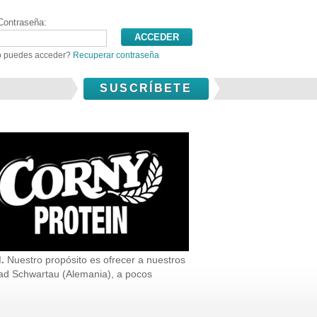
Contraseña:
 puedes acceder?
Recuperar contraseña
SUSCRÍBETE
.
Nuestro propósito es ofrecer a nuestros
Bad Schwartau (Alemania), a pocos