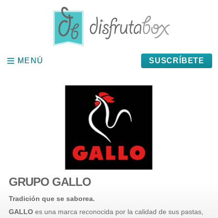
Panel de gestión de cookies
MENÚ
MENÚ
SUSCRÍBETE
GRUPO GALLO
Tradición que se saborea.
GALLO
es una marca reconocida por la calidad de sus pastas,