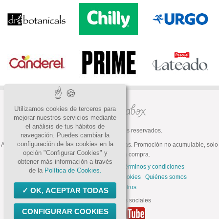
Utilizamos cookies de terceros para
mejorar nuestros servicios mediante
el análisis de tus hábitos de
© 2026 Todos los derechos reservados.
navegación. Puedes cambiar la
configuración de las cookies en la
ATENCIÓN: Oferta válida hasta fin de existencias. Promoción no acumulable, solo
opción "Configurar Cookies" y
válida para la primera compra.
obtener más información a través
Preguntas frecuentes
Contacto
Términos y condiciones
de la
Política de Cookies.
Política de privacidad
Política de cookies
Quiénes somos
Trabaja con nosotros
OK, ACEPTAR TODAS
Síguenos en las redes sociales
CONFIGURAR COOKIES