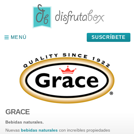
Panel de gestión de cookies
MENÚ
MENÚ
SUSCRÍBETE
GRACE
Bebidas naturales.
Nuevas
bebidas naturales
con increíbles propiedades