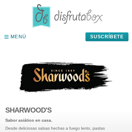
Panel de gestión de cookies
MENÚ
MENÚ
SUSCRÍBETE
SHARWOOD'S
Sabor asiático en casa.
Desde deliciosas salsas hechas a fuego lento, pastas