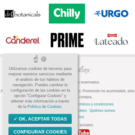
Utilizamos cookies de terceros para
mejorar nuestros servicios mediante
el análisis de tus hábitos de
© 2026 Todos los derechos reservados.
navegación. Puedes cambiar la
configuración de las cookies en la
ATENCIÓN: Oferta válida hasta fin de existencias. Promoción no acumulable, solo
opción "Configurar Cookies" y
válida para la primera compra.
obtener más información a través
Preguntas frecuentes
Contacto
Términos y condiciones
de la
Política de Cookies.
Política de privacidad
Política de cookies
Quiénes somos
Trabaja con nosotros
OK, ACEPTAR TODAS
Síguenos en las redes sociales
CONFIGURAR COOKIES