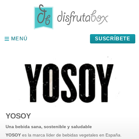
Panel de gestión de cookies
MENÚ
MENÚ
SUSCRÍBETE
YOSOY
Una bebida sana, sostenible y saludable
YOSOY
es la marca líder de bebidas vegetales en España.