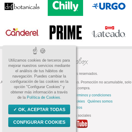
Utilizamos cookies de terceros para
mejorar nuestros servicios mediante
el análisis de tus hábitos de
© 2026 Todos los derechos reservados.
navegación. Puedes cambiar la
configuración de las cookies en la
ATENCIÓN: Oferta válida hasta fin de existencias. Promoción no acumulable, solo
opción "Configurar Cookies" y
válida para la primera compra.
obtener más información a través
Preguntas frecuentes
Contacto
Términos y condiciones
de la
Política de Cookies.
Política de privacidad
Política de cookies
Quiénes somos
Trabaja con nosotros
OK, ACEPTAR TODAS
Síguenos en las redes sociales
CONFIGURAR COOKIES