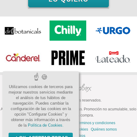
Utilizamos cookies de terceros para
mejorar nuestros servicios mediante
el análisis de tus hábitos de
© 2026 Todos los derechos reservados.
navegación. Puedes cambiar la
configuración de las cookies en la
ATENCIÓN: Oferta válida hasta fin de existencias. Promoción no acumulable, solo
opción "Configurar Cookies" y
válida para la primera compra.
obtener más información a través
Preguntas frecuentes
Contacto
Términos y condiciones
de la
Política de Cookies.
Política de privacidad
Política de cookies
Quiénes somos
Trabaja con nosotros